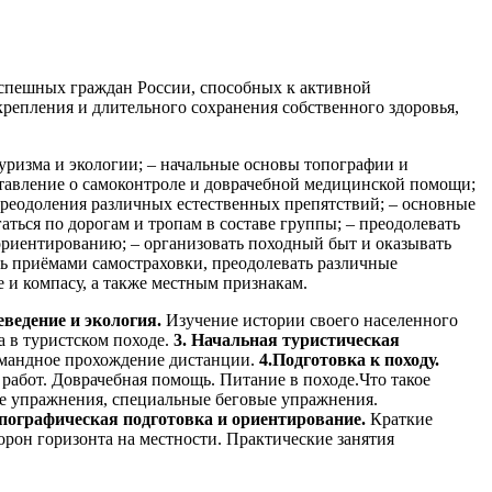
успешных граждан России, способных к активной
репления и длительного сохранения собственного здоровья,
туризма и экологии; – начальные основы топографии и
дставление о самоконтроле и доврачебной медицинской помощи;
преодоления различных естественных препятствий; – основные
аться по дорогам и тропам в составе группы; – преодолевать
 ориентированию; – организовать походный быт и оказывать
ть приёмами самостраховки, преодолевать различные
е и компасу, а также местным признакам.
еведение и экология.
Изучение истории своего населенного
а в туристском походе.
3. Начальная туристическая
Командное прохождение дистанции.
4.Подготовка к походу.
работ. Доврачебная помощь. Питание в походе.Что такое
упражнения, специальные беговые упражнения.
пографическая подготовка и ориентирование.
Краткие
орон горизонта на местности. Практические занятия