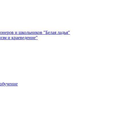
неров и школьников "Белая ладья"
зм и краеведение"
обучение