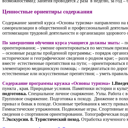
возможностями); Занятия проводятся 2 раза в неделю, за год – 
Ценностные ориентиры содержания
Содержание занятий курса «Основы туризма» направленно на 
самореализации в общественной и профессиональной деятельно
оптимизации трудовой деятельности и организации здорового 
По завершении обучения курса учащиеся должны знать:
– п
ориентирования; – умение ориентироваться по местным призна
– основные разделы пройденной программы; - порядок организ
исторические и географические сведения о родном крае; – ра
вместе естественные препятствия на пути; – ориентироваться 
элементарную медицинскую помощь; – передвигаться по дорога
естественные или искусственные препятствия; – уметь правиль
Содержание программы кружка «Основы туризма»
1.Введе
пункта , края. Природные условия. Памятники истории и культ
подготовка.
Специальное личное снаряжение. Узлы. Работа с 
Групповое снаряжение. Подготовка к походу. Движение в похо
привал и бивак в походе. Основные требования к месту привал
Гимнастические упражнения. Подвижные игры. Спортивные игр
сведения о спортивном ориентировании. Топографическая подг
7.Экскурсии.
8. Туристический поход.
Отработка изученного м