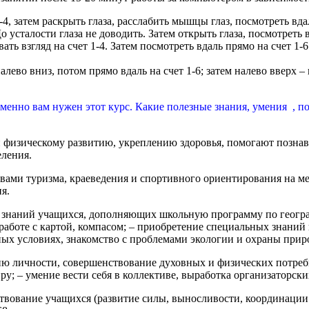
4, затем раскрыть глаза, расслабить мышцы глаз, посмотреть вдал
 усталости глаза не доводить. Затем открыть глаза, посмотреть в
ть взгляд на счет 1-4. Затем посмотреть вдаль прямо на счет 1
лево вниз, потом прямо вдаль на счет 1-6; затем налево вверх – 
 именно вам нужен этот курс. Какие полезные знания, умения , 
физическому развитию, укреплению здоровья, помогают познават
еления.
ами туризма, краеведения и спортивного ориентирования на ме
я.
 знаний учащихся, дополняющих школьную программу по географ
работе с картой, компасом; – приобретение специальных знаний
ых условиях, знакомство с проблемами экологии и охраны прир
ю личности, совершенствование духовных и физических потребн
; – умение вести себя в коллективе, выработка организаторски
твование учащихся (развитие силы, выносливости, координации