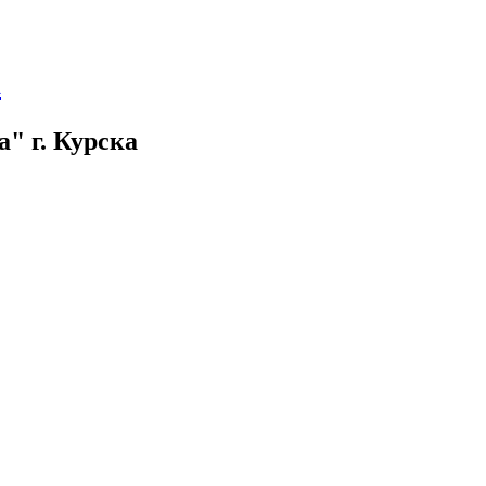
а
" г. Курска