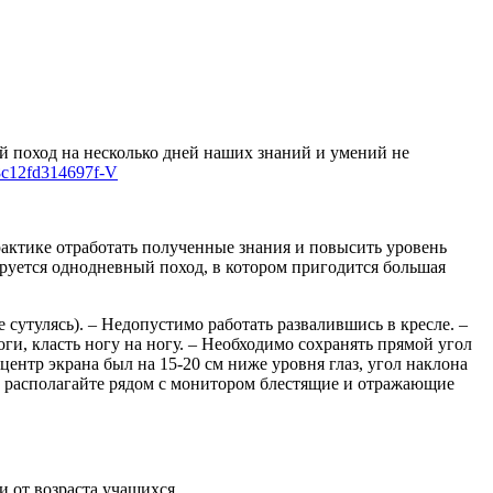
й поход на несколько дней наших знаний и умений не
рактике отработать полученные знания и повысить уровень
ируется однодневный поход, в котором пригодится большая
не сутулясь). – Недопустимо работать развалившись в кресле. –
ги, класть ногу на ногу. – Необходимо сохранять прямой угол
центр экрана был на 15-20 см ниже уровня глаз, угол наклона
 Не располагайте рядом с монитором блестящие и отражающие
 от возраста учащихся.