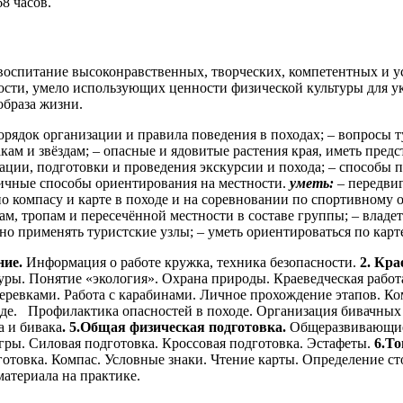
68 часов.
воспитание высоконравственных, творческих, компетентных и 
сти, умело использующих ценности физической культуры для ук
образа жизни.
орядок организации и правила поведения в походах; – вопросы 
кам и звёздам; – опасные и ядовитые растения края, иметь пре
ации, подготовки и проведения экскурсии и похода; – способы 
зличные способы ориентирования на местности.
уметь:
– передвиг
по компасу и карте в походе и на соревновании по спортивному
м, тропам и пересечённой местности в составе группы; – владе
но применять туристские узлы; – уметь ориентироваться по карт
ние.
Информация о работе кружка, техника безопасности.
2. Кра
уры. Понятие «экология». Охрана природы. Краеведческая работ
веревками. Работа с карабинами. Личное прохождение этапов. 
де. Профилактика опасностей в походе. Организация бивачных 
а и бивака
.
5.Общая физическая подготовка.
Общеразвивающие 
ы. Силовая подготовка. Кроссовая подготовка. Эстафеты.
6.То
отовка. Компас. Условные знаки. Чтение карты. Определение ст
атериала на практике.