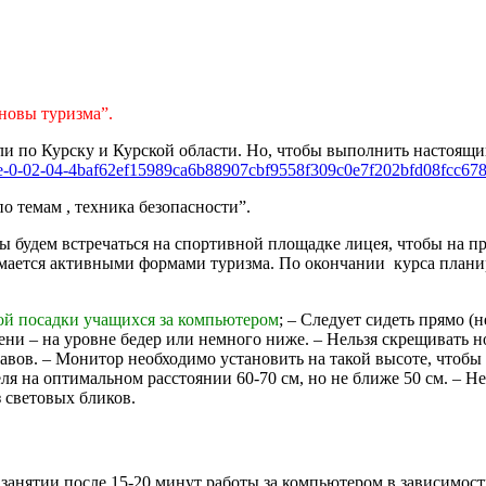
сновы туризма”.
и по Курску и Курской области. Но, чтобы выполнить настоящи
о темам , техника безопасности”.
ы будем встречаться на спортивной площадке лицея, чтобы на п
анимается активными формами туризма. По окончании курса план
й посадки учащихся за компьютером
; – Следует сидеть прямо (
ени – на уровне бедер или немного ниже. – Нельзя скрещивать но
авов. – Монитор необходимо установить на такой высоте, чтобы 
теля на оптимальном расстоянии 60-70 см, но не ближе 50 см. –
з световых бликов.
анятии после 15-20 минут работы за компьютером в зависимости