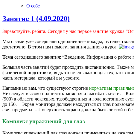
О себе
Занятие 1 (4.09.2020)
Здравствуйте, ребята. Сегодня у нас первое занятие кружка “О
Мы с вами уже совершали однодневные походы, путешествовал
достаточно. В этом нам помогут занятия данного курса.
Тема
сегодняшнего занятия: “Введение. Информация о работе п
Большая часть занятий будет проходить дистанционно. Также м
физической подготовки, ведь это очень важно для тех, кто з
часть материала, который вы усвоите.
Напоминаю вам, что существуют строгие
нормативы правильно
Не следует высоко поднимать запястья и выгибать кисти. – Кол
(900) в области локтевых, тазобедренных и голеностопных суст
до 150. – Экран монитора должен находиться от глаз пользова
свет предметы. – Поверхность экрана должна быть чистой и бе
Комплекс упражнений для глаз
Комплекс упражнений для глаз должен применяться на каждом з