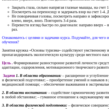
Закрыть глаза, сильно напрягая глазные мышцы, на счет 1-
Посмотреть на переносицу и задержать взор на счет 1-4. До
Не поворачивая головы, посмотреть направо и зафиксирова
влево, вверх, вниз. Повторить 3-4 раза.
Перевести взгляд быстро по диагонали: направо вверх – на
раз.
Ознакомьтесь с целями и задачами курса. Подумайте, для чего
обучения?
Занятия кружка «Основы туризма» содействуют умственному и 
пропагандировать экологическую культуру среди местного нас
Цель .
Формирование разносторонне развитой личности средств
адаптации, оздоровления, мотивационного творческого развити
Задачи
1. В области образования:
– расширение и углубление
и физической подготовке; – приобретение умений и навыков в 
медицинской помощи; – обеспечение выживания в экстремальн
2. В области воспитания:
– содействие гармоничному развити
в любой обстановке; – гуманное отношение к окружающему миру
3. В области физической подготовки:
– физическое совершенс