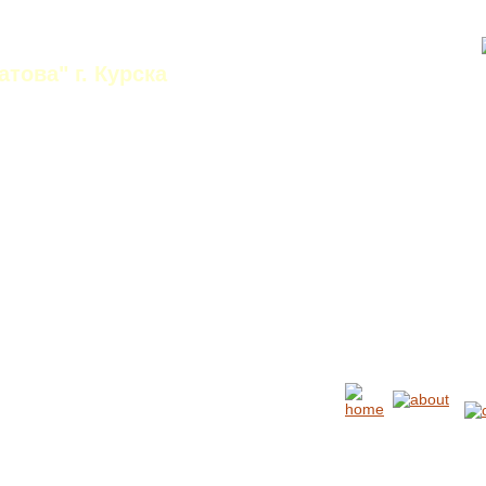
колаевна
това" г. Курска