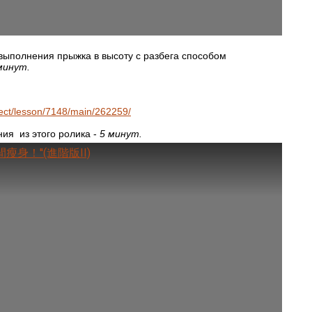
 выполнения прыжка в высоту с разбега способом
минут.
bject/lesson/7148/main/262259/
я из этого ролика -
5 минут.
間瘦身！''(進階版II)