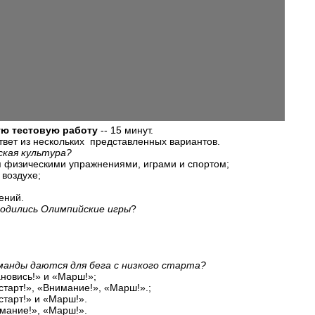
ую тестовую работу
-- 15 минут.
вет из нескольких представленных вариантов.
ская культура?
я физическими упражнениями, играми и спортом;
 воздухе;
ений.
родились Олимпийские игры
?
оманды даются для бега с низкого старта?
ановись!» и «Марш!»;
старт!», «Внимание!», «Марш!».;
старт!» и «Марш!».
имание!», «Марш!».