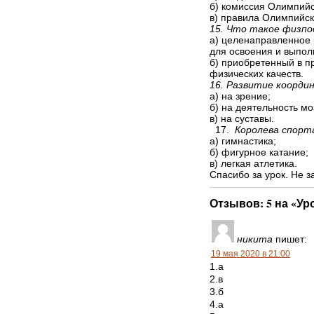
б) комиссия Олимпийс
в) правила Олимпийск
15. Что такое физп
а) целенаправленное 
для освоения и выпол
б) приобретенный в п
физических качеств.
16. Развитие коорди
а) на зрение;
б) на деятельность мо
в) на суставы.
17.
Королева спорт
а) гимнастика;
б) фигурное катание;
в) легкая атлетика.
Спасибо за урок. Не з
Отзывов: 5 на «Уро
никита
пишет:
19 мая 2020 в 21:00
1.а
2.в
3.б
4.а