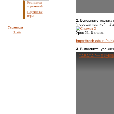
Комплексы
упражнений
Подвижные
игры
2. Вспомните технику
“перешагивание” --
5 
Страницы
Урок 21. 6 класс.
О себе
https://resh.edu.ru/su
3.
Выполните уражнени
TABATA ''一首歌時