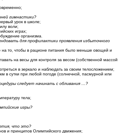
новременно;
енней гимнастики?
первый урок в школе;
илу воли;
ийских играх;
робуждение организма.
ндовать для профилактики проявления избыточного
 на то, чтобы в рационе питания было меньше овощей и
ставать на весы для контроля за весом (собственной массой
мотреться в зеркало и наблюдать за своим телосложением;
 км в сутки при любой погоде (солнечной, пасмурной или
оцедуры следует начинать с обливания …?
мпературу тела;
импийские игры?
ртия, что это?
онов и принципов Олимпийского движения;