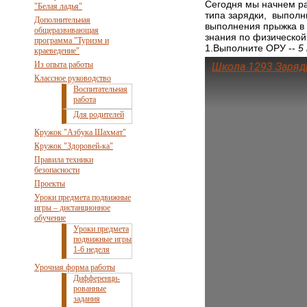
Сегодня мы начнем р
"Белая ладья"
типа зарядки, выполн
Дополнительная
выполнения прыжка в 
общеразвивающая
знания по физической 
программа "Туризм и
1.Выполните ОРУ --
5
краеведение"
Из опыта работы
Школа 1293 Заряд
Классное руководство
Воспитательная
работа
Для родителей
Кружок "Азбука Шахмат"
Кружок "Здоровей-ка"
Правила техники
безопасности
Проекты
Уроки предмета подвижные
игры – дистанционное
обучение
Уроки предмета
подвижные игры
1-6 неделя
Урочная форма работы
Дифференци-
рованные
задания