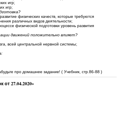
ких игр;
их игр;
одготовка?
развитие физических качеств, которые требуются
нения различных видов деятельности;
роцессе физической подготовки уровень развития
нации движений положительно влияет?
зга, всей центральной нервной системы;
а:
абудьте про домашнее задание! ( Учебник, стр.86-88 )
к от 27.04.2020»