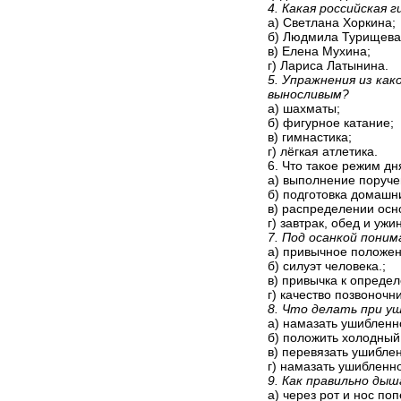
4. Какая российская
а) Светлана Хоркина;
б) Людмила Турищева
в) Елена Мухина;
г) Лариса Латынина.
5. Упражнения из ка
выносливым?
а) шахматы;
б) фигурное катание;
в) гимнастика;
г) лёгкая атлетика.
6. Что такое режим дн
а) выполнение поруче
б) подготовка домашн
в) распределении осно
г) завтрак, обед и уж
7. Под осанкой пони
а) привычное положени
б) силуэт человека.;
в) привычка к опреде
г) качество позвоноч
8. Что делать при у
а) намазать ушибленн
б) положить холодный
в) перевязать ушибле
г) намазать ушибленн
9. Как правильно ды
а) через рот и нос по