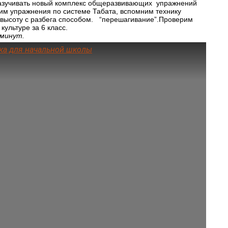
азучивать новый комплекс общеразвивающих упражнений
им упражнения по системе Табата, вспомним технику
высоту с разбега способом. “перешагивание”.
Проверим
культуре за 6 класс.
 минут.
ка для начальной школы