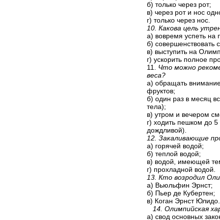
б) только через рот;
в) через рот и нос од
г) только через нос.
10. Какова цель утр
а) вовремя успеть на 
б) совершенствовать с
в) выступить на Олимп
г) ускорить полное п
11.
Что можно рекоме
веса?
а) обращать внимание
фруктов;
б) один раз в месяц в
тела);
в) утром и вечером с
г) ходить пешком до 5
дождливой).
12. Закаливающие пр
а) горячей водой;
б) теплой водой;
в) водой, имеющей те
г) прохладной водой.
13. Кто возродил Ол
а) Вьюльфин Эрнст;
б) Пьер де Кубертен;
в) Коган Эрнст Юлидо.
14. Олимпийская ха
а) свод основных зак