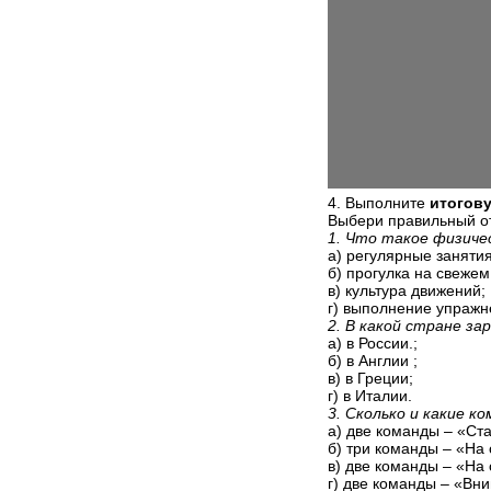
4. Выполните
итогов
Выбери правильный от
1. Что такое физиче
а) регулярные заняти
б) прогулка на свежем
в) культура движений;
г) выполнение упражн
2. В какой стране за
а) в России.;
б) в Англии ;
в) в Греции;
г) в Италии.
3. Сколько и какие к
а) две команды – «Ст
б) три команды – «На 
в) две команды – «На 
г) две команды – «Вн