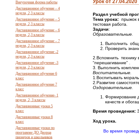
Урок от 27.04.2020
Внеурочная форма работы
Дистанционное обучение – 4
неделя, 2,3 классы
Раздел учебной про
Тема урока:
прыжок 
Дистанционное обучение – 5
неделя, 2,3 классы
тестовая работа.
Задачи
:
Дистанционное обучение – 6
Образовательные.
неделя, 2,3 классы
Дистанционное обучение – 7
Выполнить общ
неделя, 2,3 классы
Проверить знани
Дистанционное обучение -2
неделя, 2,3 классы
2.Вспомнить технику 
“перешагивание” .
Дистанционное обучение -3
неделя, 2,3 классы
3. Выполнить комплек
Воспитательные.
Дистанционное обучение 6
1.Воспитывать мораль
класс
2.Развитие самостоят
Дистанционное обучение 7
Оздоровительные.
класс
Дистанционное обучение- 1
Формирование д
неделя, 2, 3 классы
качеств и обога
Дистанционные уроки 5
класс
Время проведения:
3
Дистанционные уроки 8
Ход урока.
класс
Дистанционные уроки по
Во время проведе
программе ДО Дворца
пионеров и школьников