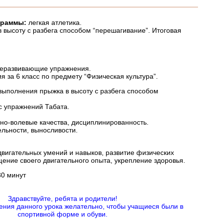
граммы:
легкая атлетика.
в высоту с разбега способом “перешагивание”. Итоговая
еразвивающие упражнения.
я за 6 класс по предмету “Физическая культура”.
выполнения прыжка в высоту с разбега способом
с упражнений Табата.
но-волевые качества, дисциплинированность.
ельности, выносливости.
вигательных умений и навыков, развитие физических
щение своего двигательного опыта, укрепление здоровья.
0 минут
Здравствуйте, ребята и родители!
ния данного урока желательно, чтобы учащиеся были в
спортивной форме и обуви.