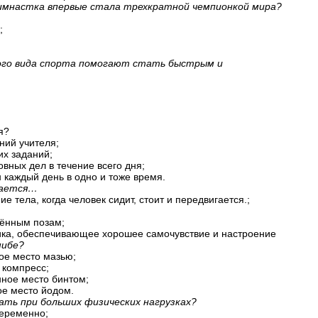
 гимнастка впервые стала трехкратной чемпионкой мира?
;
кого вида спорта помогают стать быстрым и
я?
ний учителя;
их заданий;
вных дел в течение всего дня;
ин каждый день в одно и тоже время.
мается…
е тела, когда человек сидит, стоит и передвигается.;
лённым позам;
ника, обеспечивающее хорошее самочувствие и настроение
шибе?
ое место мазью;
 компресс;
нное место бинтом;
ое место йодом.
шать при больших физических нагрузках?
переменно;