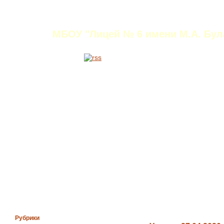
Титаренко Ирина Ни
МБОУ "Лицей № 6 имени М.А. Була
Рубрики