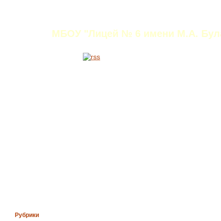
Титаренко Ирина Ни
МБОУ "Лицей № 6 имени М.А. Була
Рубрики