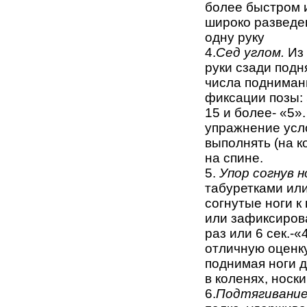
более быстром 
широко разведе
одну руку
4.
Сед углом.
Из 
руки сзади подн
числа поднимани
фиксации позы: 5
15 и более- «5»
упражнение усло
выполнять (на к
на спине.
5.
Упор согнув н
табуретками или
согнутые ноги к
или зафиксироват
раз или 6 сек.-«
отличную оценку
поднимая ноги д
в коленях, носки
6.
Подтягивание 