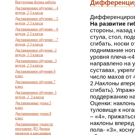
Дифференцир
Внеурочная форма работы
Дистанционное обучение – 4
неделя, 2,3 классы
Дифференциров
Дистанционное обучение – 5
На развитие ги
неделя, 2,3 классы
Дистанционное обучение – 6
стороны, назад 
неделя, 2,3 классы
стула, стол, по
Дистанционное обучение – 7
сгибать, носки о
неделя, 2,3 классы
поднимание ноги
Дистанционное обучение -2
неделя, 2,3 классы
уровня плеча-«4
Дистанционное обучение -3
направлено на 
неделя, 2,3 классы
суставах, укре
Дистанционное обучение 6
число махов от 4
класс
Дистанционное обучение 7
2.
Наклоны впер
класс
сгибать). Упраж
Дистанционное обучение- 1
поддержанию на
неделя, 2, 3 классы
Оценки: наклоны
Дистанционные уроки 5
класс
туловище к нога
Дистанционные уроки 8
– «4», прижаться
класс
наклоны вперед 
Дистанционные уроки по
программе ДО Дворца
пола- «3», косн
пионеров и школьников