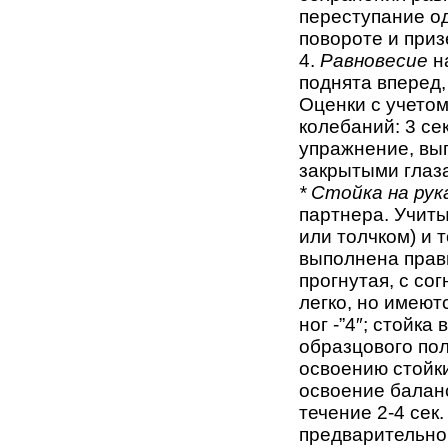
переступание од
повороте и приз
4.
Равновесие
н
поднята вперед, 
Оценки с учетом
колебаний: 3 сек.
упражнение, вып
закрытыми глаз
* Стойка на рук
партнера. Учиты
или толчком) и 
выполнена прави
прогнутая, с со
легко, но имеют
ног -”4″; стойк
образцового пол
освоению стойк
освоение баланс
течение 2-4 сек
предварительной