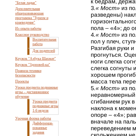
к бедрам, держат
"Белая ладья"
3
.« Мост»
из по
Дополнительная
общеразвивающая
разведены) накл
программа "Туризм и
горизонтального
краеведение"
пола – «4»; до 
Из опыта работы
4
.« Мост»
из по
Классное руководство
Воспитательная
пол у плеч, сту
работа
Разгибая руки и
Для родителей
прогнуться. Оце
Кружок "Азбука Шахмат"
ноги слегка сог
Кружок "Здоровей-ка"
слегка согнуты 
Правила техники
хорошем прогиба
безопасности
масса тела пере
Проекты
5
.« Мост»
из по
Уроки предмета подвижные
игры – дистанционное
неравномерный 
обучение
сгибанием рук в
Уроки предмета
подвижные игры
наклона к момен
1-6 неделя
опоре – «4»; ра
Урочная форма работы
вначале на паль
Дифференци-
переведением ма
рованные
задания
скольжением не 