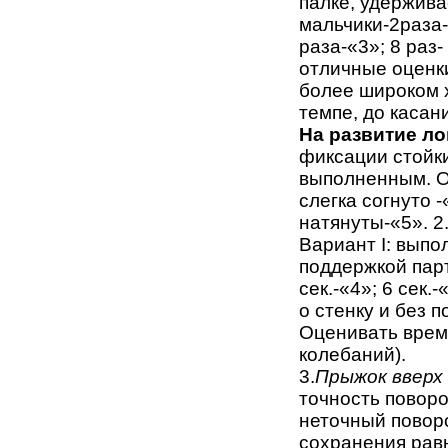
палке, удержив
мальчики-2раза-
раза-«3»; 8 раз
отличные оценки
более широком 
темпе, до касан
На развитие л
фиксации стойки
выполненным. О
слегка согнуто 
натянуты-«5». 2
Вариант I: выпо
поддержкой парт
сек.-«4»; 6 сек.
о стенку и без 
Оценивать время
колебаний).
3.
Прыжок вверх 
точность поворо
неточный поворо
сохранения равн