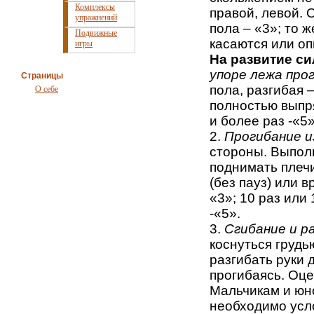
Комплексы
правой, левой. 
упражнений
пола – «3»; то ж
Подвижные
касаются или оп
игры
На развитие с
упоре лежа про
Страницы
пола, разгибая 
О себе
полностью выпря
и более раз -«5»
2.
Прогибание и
стороны. Выпол
поднимать плечи
(без пауз) или в
«3»; 10 раз или 
-«5».
3.
Сгибание и ра
коснуться грудь
разгибать руки 
прогибаясь. Оцен
Мальчикам и юн
необходимо усл