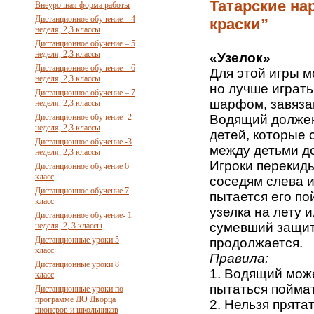
Татарские на
Внеурочная форма работы
Дистанционное обучение – 4
краски”
неделя, 2,3 классы
Дистанционное обучение – 5
неделя, 2,3 классы
«Узелок»
Дистанционное обучение – 6
Для этой игры м
неделя, 2,3 классы
но лучше играть 
Дистанционное обучение – 7
шарфом, завяза
неделя, 2,3 классы
Дистанционное обучение -2
Водящий должен
неделя, 2,3 классы
детей, которые 
Дистанционное обучение -3
между детьми д
неделя, 2,3 классы
Игроки перекиды
Дистанционное обучение 6
класс
соседям слева и
Дистанционное обучение 7
пытается его по
класс
узелка на лету и
Дистанционное обучение- 1
сумевший защит
неделя, 2, 3 классы
Дистанционные уроки 5
продолжается.
класс
Правила:
Дистанционные уроки 8
1. Водящий може
класс
пытаться поймат
Дистанционные уроки по
программе ДО Дворца
2. Нельзя прята
пионеров и школьников