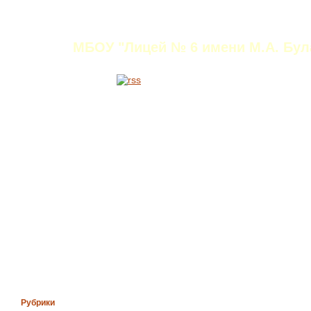
Титаренко Ирина Ни
МБОУ "Лицей № 6 имени М.А. Була
Рубрики