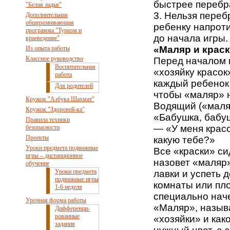
быстрее перебра
"Белая ладья"
3. Нельзя переб
Дополнительная
общеразвивающая
ребенку напроти
программа "Туризм и
до начала игры.
краеведение"
«Маляр и крас
Из опыта работы
Классное руководство
Перед началом 
Воспитательная
«хозяйку красок
работа
каждый ребенок 
Для родителей
чтобы «маляр» 
Кружок "Азбука Шахмат"
Водящий («маляр
Кружок "Здоровей-ка"
«Бабушка, бабуш
Правила техники
— «У меня красо
безопасности
Проекты
какую тебе?»
Уроки предмета подвижные
Все «краски» си
игры – дистанционное
назовет «маляр»
обучение
Уроки предмета
лавки и успеть 
подвижные игры
комнаты или пло
1-6 неделя
специально нач
Урочная форма работы
«Маляр», называ
Дифференци-
рованные
«хозяйки» и как
задания