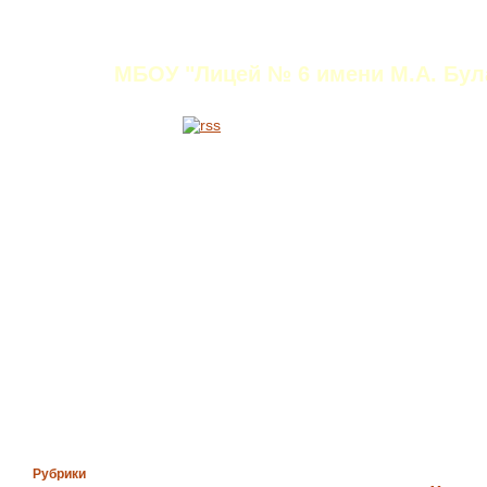
Титаренко Ирина Ни
МБОУ "Лицей № 6 имени М.А. Була
Рубрики