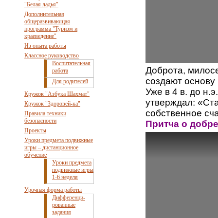
"Белая ладья"
Дополнительная
общеразвивающая
программа "Туризм и
краеведение"
Из опыта работы
Классное руководство
Воспитательная
Доброта, милосе
работа
создают основу 
Для родителей
Уже в 4 в. до н
Кружок "Азбука Шахмат"
утверждал: «Ста
Кружок "Здоровей-ка"
собственное сча
Правила техники
безопасности
Притча о добре
Проекты
Уроки предмета подвижные
игры – дистанционное
обучение
Уроки предмета
подвижные игры
1-6 неделя
Урочная форма работы
Дифференци-
рованные
задания