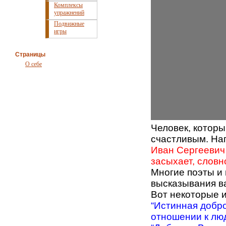
Комплексы
упражнений
Подвижные
игры
Страницы
О себе
Человек, которы
счастливым. На
Иван Сергеевич
засыхает, словн
Многие поэты и 
высказывания в
Вот некоторые и
“Истинная добр
отношении к люд