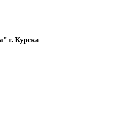
а
" г. Курска