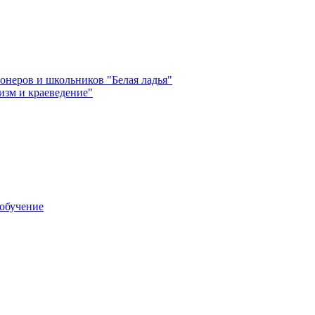
неров и школьников "Белая ладья"
зм и краеведение"
обучение